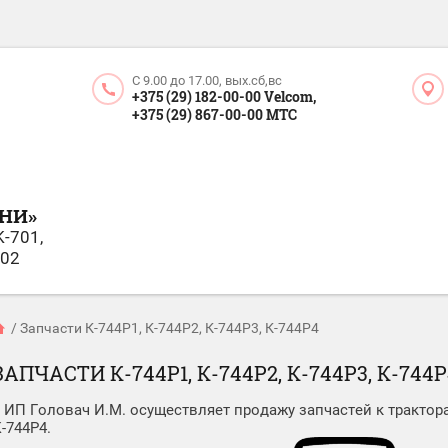
С 9.00 до 17.00, вых.сб,вс
+375 (29) 182-00-00 Velcom,
+375 (29) 867-00-00 МТС
НИ»
K-701,
702
/
Запчасти К-744Р1, К-744Р2, К-744Р3, К-744Р4
ЗАПЧАСТИ К-744Р1, К-744Р2, К-744Р3, К-744
П Головач И.М. осуществляет продажу запчастей к тракторам 
-744Р4.