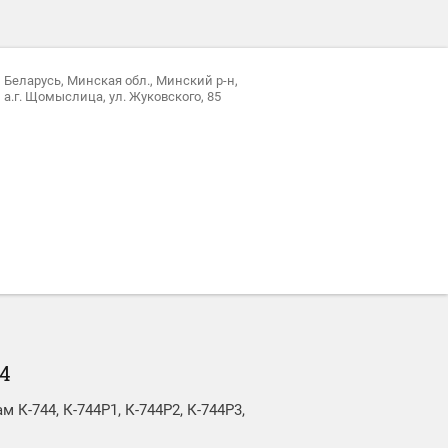
Беларусь, Минская обл., Минский р-н,
а.г. Щомыслица, ул. Жуковского, 85
Р4
К-744, К-744Р1, К-744Р2, К-744Р3,