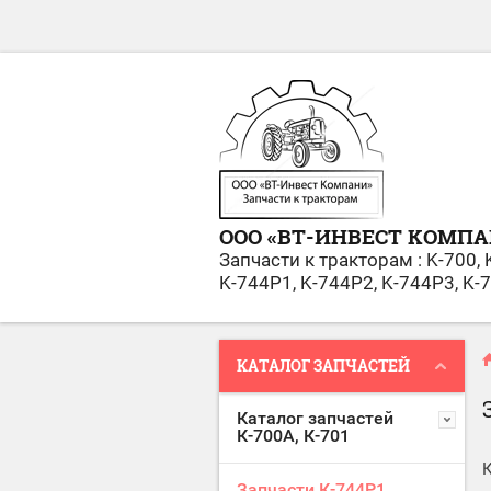
ООО «ВТ-ИНВЕСТ KОМПА
Запчасти к тракторам : K-700, 
K-744Р1, K-744Р2, K-744Р3, K-
КАТАЛОГ ЗАПЧАСТЕЙ
Каталог запчастей
К-700А, К-701
И
К
Запчасти К-744Р1,