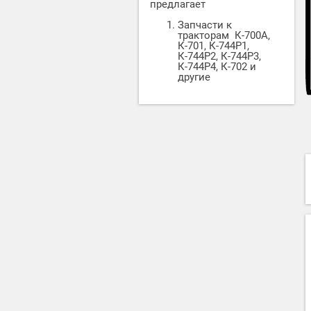
предлагает
Запчасти к
тракторам К-700А,
К-701, К-744Р1,
К-744Р2, К-744Р3,
К-744Р4, К-702 и
другие