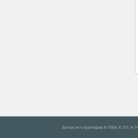
Запчасти к тракторам К-700А, К-701, К-74