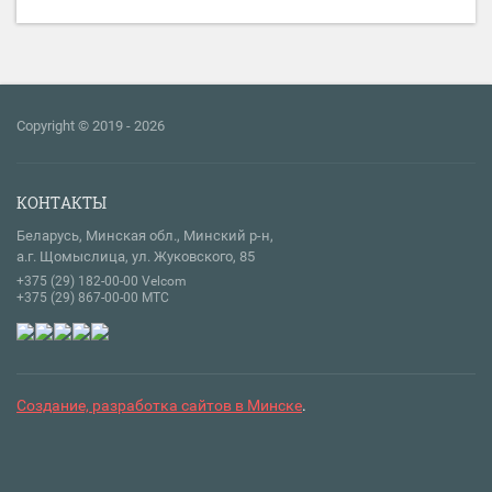
Copyright © 2019 - 2026
КОНТАКТЫ
Беларусь, Минская обл., Минский р-н,
а.г. Щомыслица, ул. Жуковского, 85
+375 (29) 182-00-00 Velcom
+375 (29) 867-00-00 МТС
Создание, разработка сайтов в Минске
.