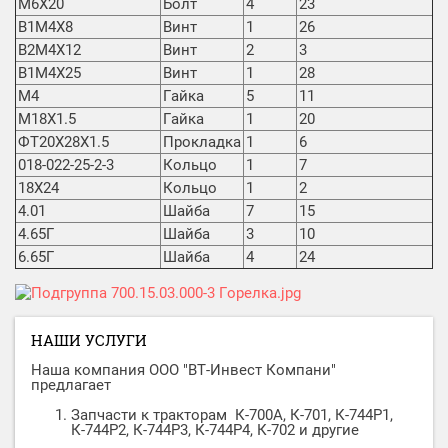
M6X20
Болт
4
23
B1M4X8
Винт
1
26
B2M4X12
Винт
2
3
B1M4X25
Винт
1
28
М4
Гайка
5
11
М18Х1.5
Гайка
1
20
ФТ20Х28Х1.5
Прокладка
1
6
018-022-25-2-3
Кольцо
1
7
18Х24
Кольцо
1
2
4.01
Шайба
7
15
4.65Г
Шайба
3
10
6.65Г
Шайба
4
24
НАШИ УСЛУГИ
Наша компания ООО "ВТ-Инвест Компани"
предлагает
Запчасти к тракторам К-700А, К-701, К-744Р1,
К-744Р2, К-744Р3, К-744Р4, К-702 и другие