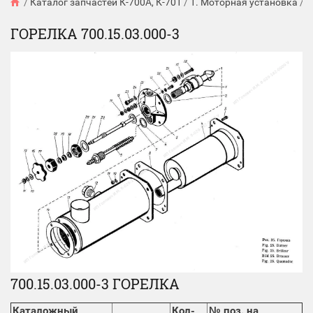
/
Каталог запчастей К-700А, К-701
/
1. Моторная установка
/
С
ГОРЕЛКА 700.15.03.000-3
700.15.03.000-3 ГОРЕЛКА
Каталожный
Кол-
№ поз. на