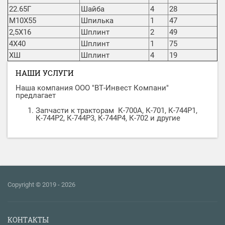
22.65Г
Шайба
4
28
М10Х55
Шпилька
1
47
2,5Х16
Шплинт
2
49
4Х40
Шплинт
1
75
ХШ
Шплинт
4
19
НАШИ УСЛУГИ
Наша компания ООО "ВТ-Инвест Компани"
предлагает
Запчасти к тракторам К-700А, К-701, К-744Р1,
К-744Р2, К-744Р3, К-744Р4, К-702 и другие
Copyright © 2019 - 2026
КОНТАКТЫ