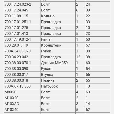
700.17.24.023-2
Болт
2
24
700.17.24.045
Болт
6
39
700.11.08.115
Кольцо
1
22
700.17.01.251-1
Прокладка
1
33
700.17.01.275
Прокладка
2
10
700.17.01.413
Прокладка
5
23
700.17.19.012-1
Рычаг
1
50
700.28.01.119
Кронштейн
1
57
700А.34.00.070
Рукав
1
30
700.34.29.042
Прокладка
12
38
700.38.00.070-1
Датчик ММ359
1
60
700.38.00.090
Рукав
1
54
700.38.00.017
Втулка
1
56
700.38.00.018
Планка
2
55
700А.67.13.350
Патрубок
1
13
М8Х20
Болт
4
63
М10Х20
Болт
2
1
М10ХЗО
Болт
3
14
М10Х40
Болт
5
62