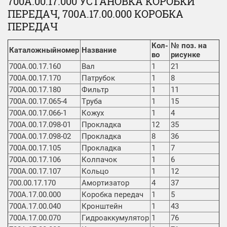
700А.00.17.000 УСТАНОВКА КОРОБКИ
ПЕРЕДАЧ, 700А.17.00.000 КОРОБКА
ПЕРЕДАЧ
Кол-
№ поз. на
Каталожныйномер
Название
во
рисунке
700A.00.17.160
Вал
1
21
700A.00.17.170
Патрубок
1
8
700A.00.17.180
Фильтр
1
11
700A.00.17.065-4
Труба
1
15
700А.00.17.066-1
Кожух
1
4
700А.00.17.098-01
Прокладка
12
35
700А.00.17.098-02
Прокладка
8
36
700А.00.17.105
Прокладка
1
7
700А.00.17.106
Колпачок
1
6
700А.00.17.107
Кольцо
1
12
700.00.17.170
Амортизатор
4
37
700А.17.00.000
Коробка передач
1
5
700А.17.00.040
Кронштейн
1
43
700А.17.00.070
Гидроаккумулятор
1
76