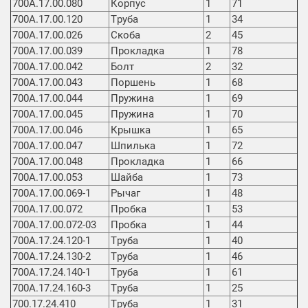
700А.17.00.080
Корпус
1
71
700А.17.00.120
Труба
1
34
700А.17.00.026
Скоба
2
45
700А.17.00.039
Прокладка
1
78
700А.17.00.042
Болт
2
32
700А.17.00.043
Поршень
1
68
700А.17.00.044
Пружина
1
69
700А.17.00.045
Пружина
1
70
700А.17.00.046
Крышка
1
65
700А.17.00.047
Шпилька
1
72
700А.17.00.048
Прокладка
1
66
700А.17.00.053
Шайба
1
73
700А.17.00.069-1
Рычаг
1
48
700А.17.00.072
Пробка
1
53
700А.17.00.072-03
Пробка
1
44
700А.17.24.120-1
Труба
1
40
700А.17.24.130-2
Труба
1
46
700А.17.24.140-1
Труба
1
61
700А.17.24.160-3
Труба
1
25
700.17.24.410
Труба
1
31