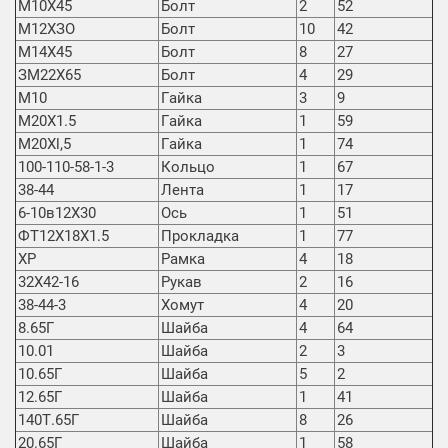
М10Х45
Болт
2
52
М12ХЗО
Болт
10
42
М14Х45
Болт
8
27
ЗМ22Х65
Болт
4
29
М10
Гайка
3
9
М20Х1.5
Гайка
1
59
M20Xl,5
Гайка
1
74
100-110-58-1-3
Кольцо
1
67
38-44
Лента
1
17
6-10в12Х30
Ось
1
51
ФТ12Х18Х1.5
Прокладка
1
77
ХР
Рамка
4
18
32Х42-16
Рукав
2
16
38-44-3
Хомут
4
20
8.65Г
Шайба
4
64
10.01
Шайба
2
3
10.65Г
Шайба
5
2
12.65Г
Шайба
1
41
140Т.65Г
Шайба
8
26
20.65Г
Шайба
1
58