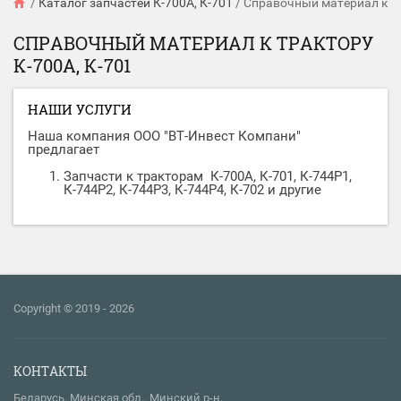
/
Каталог запчастей К-700А, К-701
/
Справочный материал к тр
СПРАВОЧНЫЙ МАТЕРИАЛ К ТРАКТОРУ
К-700А, К-701
НАШИ УСЛУГИ
Наша компания ООО "ВТ-Инвест Компани"
предлагает
Запчасти к тракторам К-700А, К-701, К-744Р1,
К-744Р2, К-744Р3, К-744Р4, К-702 и другие
Copyright © 2019 - 2026
КОНТАКТЫ
Беларусь, Минская обл., Минский р-н,