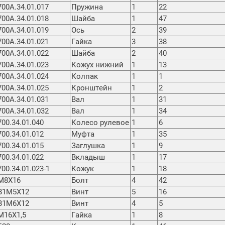
700А.34.01.017
Пружина
1
22
700А.34.01.018
Шайба
1
47
700А.34.01.019
Ось
2
39
700А.34.01.021
Гайка
3
38
700А.34.01.022
Шайба
2
40
700А.34.01.023
Кожух нижний
1
13
700А.34.01.024
Колпак
1
1
700А.34.01.025
Кронштейн
1
2
700А.34.01.031
Вал
1
31
700А.34.01.032
Вал
1
34
700.34.01.040
Колесо рулевое
1
6
700.34.01.012
Муфта
1
35
700.34.01.015
Заглушка
1
9
700.34.01.022
Вкладыш
1
17
700.34.01.023-1
Кожук
1
18
М8Х16
Болт
4
42
В1М5Х12
Винт
5
16
В1М6Х12
Винт
4
5
М16Х1,5
Гайка
1
8