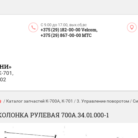
С 9.00 до 17.00, вых.сб,вс
+375 (29) 182-00-00 Velcom,
+375 (29) 867-00-00 МТС
НИ»
K-701,
702
/
Каталог запчастей К-700А, К-701
/
3. Управление поворотом
/
Си
КОЛОНКА РУЛЕВАЯ 700А.34.01.000-1