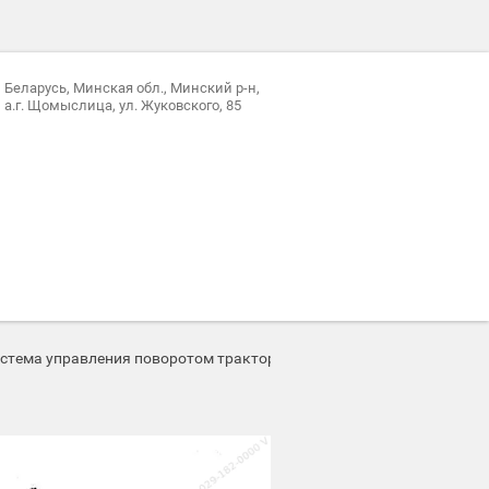
Беларусь, Минская обл., Минский р-н,
а.г. Щомыслица, ул. Жуковского, 85
стема управления поворотом трактора К-701 701.34.00.000-1, К-70