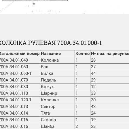
КОЛОНКА РУЛЕВАЯ 700А.34.01.000-1
Каталожный номер
Название
Кол-во
№ поз. на рисунк
700А.34.01.040
Колонка
1
28
700А.34.01.050
Вал
1
37
700А.34.01.060-1
Вилка
1
44
700А.34.01.070
Педаль
1
29
700А.34.01.080
Кожух
1
12
700А.34.01.110
Шарнир
1
33
700А.34.01.120-1
Колонка
1
30
700А.34.01.013
Сектор
1
43
700А.34.01.014
Тяга
1
24
700А.34.01.015
Стопор
1
19
700А.34.01.016
Шайба
2
23