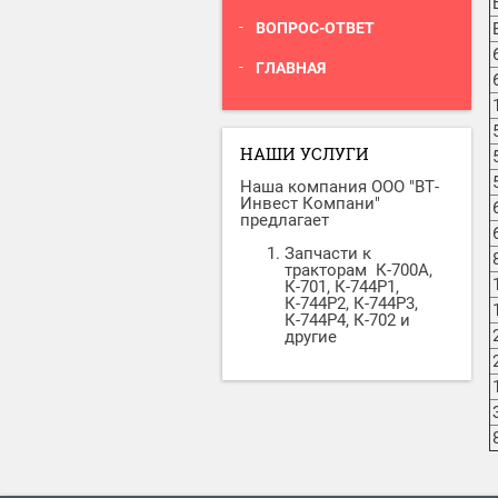
ВОПРОС-ОТВЕТ
ГЛАВНАЯ
НАШИ УСЛУГИ
Наша компания ООО "ВТ-
Инвест Компани"
предлагает
Запчасти к
тракторам К-700А,
К-701, К-744Р1,
К-744Р2, К-744Р3,
К-744Р4, К-702 и
другие