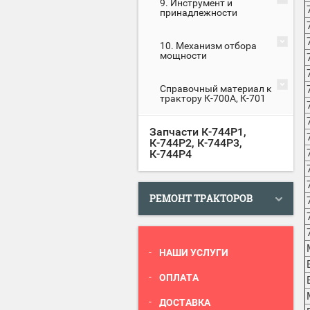
9. Инструмент и
принадлежности
10. Механизм отбора
мощности
Справочный материал к
трактору К-700А, К-701
Запчасти К-744Р1,
К-744Р2, К-744Р3,
К-744Р4
РЕМОНТ ТРАКТОРОВ
НАШИ УСЛУГИ
ОПЛАТА
ДОСТАВКА