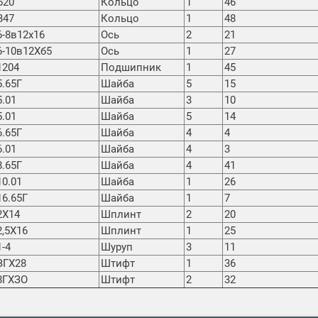
Б20
Кольцо
1
46
В47
Кольцо
1
48
6-8в12х16
Ось
2
21
6-10в12Хб5
Ось
1
27
1204
Подшипник
1
45
5.65Г
Шайба
5
15
5.01
Шайба
3
10
5.01
Шайба
5
14
6.65Г
Шайба
4
4
6.01
Шайба
4
3
8.65Г
Шайба
4
41
10.01
Шайба
1
26
16.65Г
Шайба
1
7
2Х14
Шплинт
2
20
2,5Х16
Шплинт
1
25
1-4
Шуруп
3
11
ЗГХ28
Штифт
1
36
8ГХЗО
Штифт
2
32